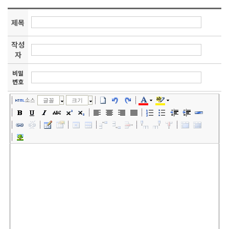
제목
작성
자
비밀
번호
소스
글꼴
크기