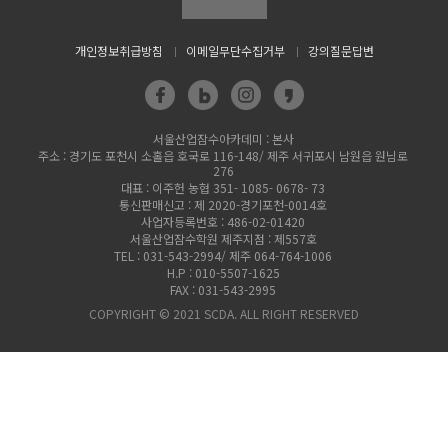
개인정보취급방침
이메일무단수집거부
강의질문답변
서울산업잠수아카데미 : 본사
주소 : 경기도 포천시 소홀읍 호국로 116-148/ 제주 서귀포시 남원읍 원님로
276
대표 : 이주헌 농협 351- 1085- 0678- 73
통신판매신고 : 제 2020-경기포천-0014호
사업자등록번호 : 486-02-01420
서울산업잠수학원 제주지점 : 제557호
TEL : 031-543-2994/ 제주 064-764-1006
H.P : 010-5507-1625
FAX : 031-543-2995
COPYRIGHT © 2021 SCDA. ALL RIGHT RESERVED