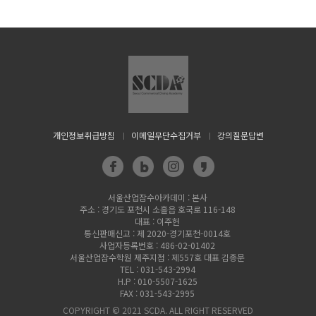
개인정보취급방침
이메일무단수집거부
강의질문답변
서울산업잠수아카데미 : 본사
주소 : 경기도 포천시 소홀읍 호국로 116-148
대표 : 이주헌
통신판매신고 : 제 2020-경기포천-0014호
사업자등록번호 : 486-02-01402
서울산업잠수학원 제주지점 : 제557호 대표 김종문
TEL : 031-543-2994
H.P : 010-5507-1625
FAX : 031-543-2995
COPYRIGHT © 2021 SCDA. ALL RIGHT RESERVED