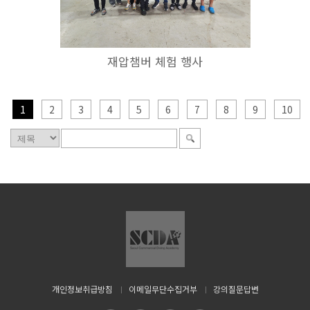
재압챔버 체험 행사
1
2
3
4
5
6
7
8
9
10
개인정보취급방침
이메일무단수집거부
강의질문답변