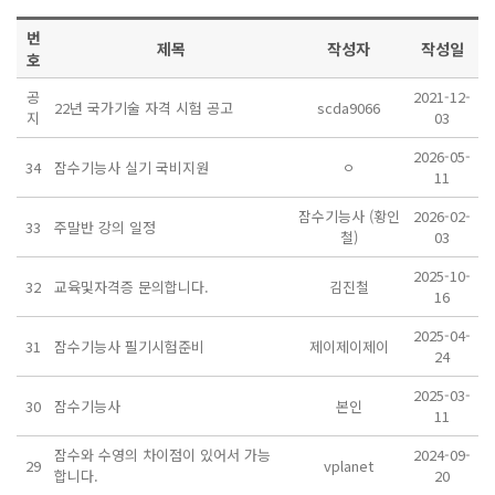
번
제목
작성자
작성일
호
공
2021-12-
22년 국가기술 자격 시험 공고
scda9066
지
03
2026-05-
34
잠수기능사 실기 국비지원
ㅇ
11
잠수기능사 (황인
2026-02-
33
주말반 강의 일정
철)
03
2025-10-
32
교육및자격증 문의합니다.
김진철
16
2025-04-
31
잠수기능사 필기시험준비
제이제이제이
24
2025-03-
30
잠수기능사
본인
11
잠수와 수영의 차이점이 있어서 가능
2024-09-
29
vplanet
합니다.
20