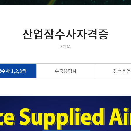
산업잠수사자격증
SCDA
수사 1,2,3급
수중용접사
챔버운영