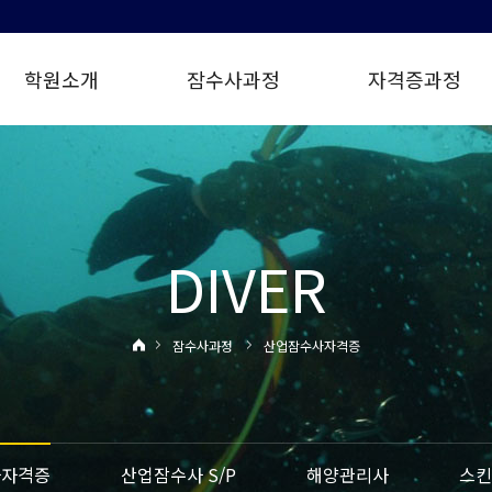
학원소개
잠수사과정
자격증과정
DIVER
잠수사과정
산업잠수사자격증
사자격증
산업잠수사 S/P
해양관리사
스킨